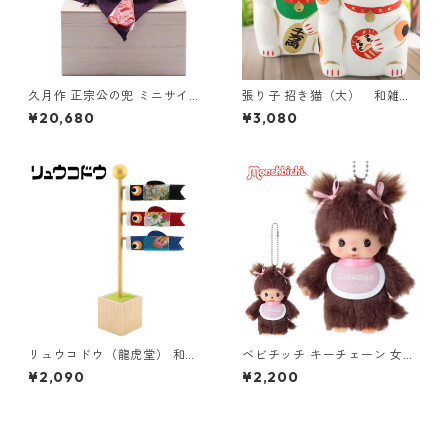
久月作 正宗公の兜 ミニサイズ
張り子 招き猫（大） 和雑貨/
桐箱付き 日本製 お土産 R-58
招き猫/ちりめん/民芸品/紙人
¥20,680
¥3,080
21 和雑貨/コンパクト/置物/端
形/一千乃
午の節句/五月人形
リュウコドウ（龍虎堂） 和柄
ベビチッチ キーチェーン 女の
すこやか鯉のぼり 和雑貨/コン
子 201099 セキグチ(Sekiguc
¥2,090
¥2,200
パクト/置物/ちりめん/子供の
hi)
日/日本のお土産で喜ばれるも
の