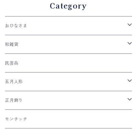
Category
おひなさま
親王飾り
和雑貨
収納台飾り
ケース飾り
手ぬぐい
民芸品
平飾り
木目込み人形
ネコの和雑貨
五月人形
つるし雛
風呂敷
兜飾り
正月飾り
リュウコドウの和雑貨
日本のおみやげ
室内こいのぼり
羽子板飾り
モンチッチ