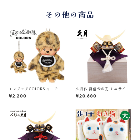
その他の商品
モンチッチCOLORS キーチェ
久月作 謙信公の兜 ミニサイズ
ーン ヒョウ柄 244485 セキグ
桐箱付き 日本製 お土産 R-58
¥2,200
¥20,680
チ(Sekiguchi)
22 和雑貨/コンパクト/置物/端
午の節句/五月人形