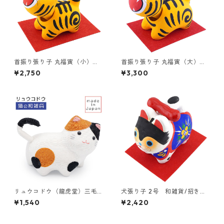
首振り張り子 丸福寅（小）
首振り張り子 丸福寅（大）
和雑貨/張子の虎/魔除けの縁起
和雑貨/張子の虎/魔除けの縁起
¥2,750
¥3,300
物/民芸品/紙人形/一千乃
物/民芸品/紙人形/一千乃
リュウコドウ（龍虎堂）三毛
犬張り子 2号 和雑貨/招き猫/
猫のお散歩 和雑貨/コンパク
ちりめん/民芸品/紙人形/安産
¥1,540
¥2,420
ト/ちりめん/日本製/京都
祈願/出産祝い/一千乃