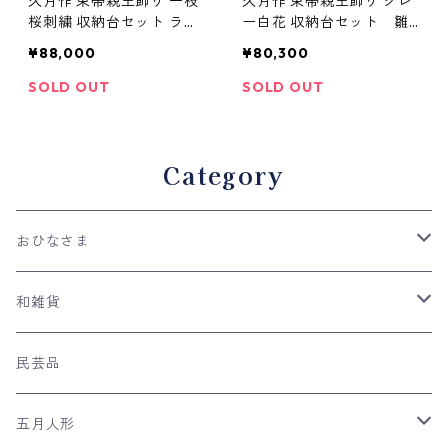
久月作 束帯親王飾り 一枝
久月作 束帯親王飾り グレ
桜刺繍 収納台セット ライ
ー白花 収納台セット 雛
トパールピンク 雛人形/
人形/ひな人形/おひなさ
¥88,000
¥80,300
ひな人形/おひなさま/コン
ま/コンパクト/雛祭り/節
パクト/雛祭り/節句/女の
句/女の子/人形の久月
SOLD OUT
SOLD OUT
子/人形の久月
Category
おひなさま
親王飾り
和雑貨
収納台飾り
ケース飾り
手ぬぐい
民芸品
平飾り
木目込み人形
ネコの和雑貨
五月人形