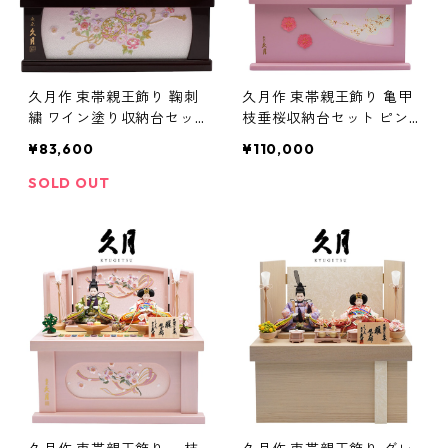
久月作 束帯親王飾り 鞠刺
久月作 束帯親王飾り 亀甲
繍 ワイン塗り収納台セッ
枝垂桜収納台セット ピン
ト 雛人形/ひな人形/おひ
ク 雛人形/ひな人形/おひ
¥83,600
¥110,000
なさま/コンパクト/雛祭
なさま/コンパクト/雛祭
り/節句/女の子/人形の久
り/節句/女の子/人形の久
SOLD OUT
月
月