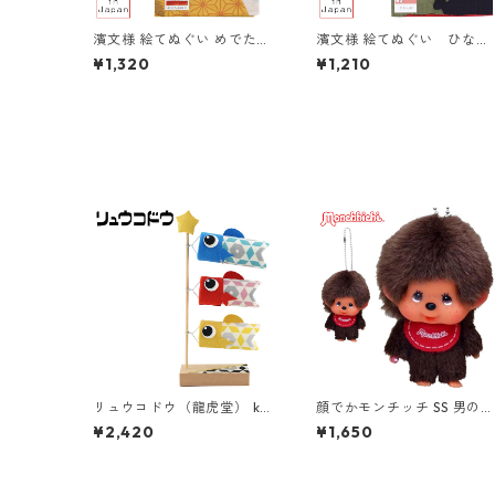
濱文様 絵てぬぐい めでた午
濱文様 絵てぬぐい ひな人
飾り 干支/お正月/午年/令
形
¥1,320
¥1,210
和8年/2026年
リュウコドウ（龍虎堂） kot
顔でかモンチッチ SS 男の子
i（コティ）スタンド鯉のぼ
キーチェーン 257294 セキ
¥2,420
¥1,650
り ３匹 和雑貨/コンパクト/
グチ(Sekiguchi)
置物/ちりめん/子供の日/日
本のお土産で喜ばれるもの