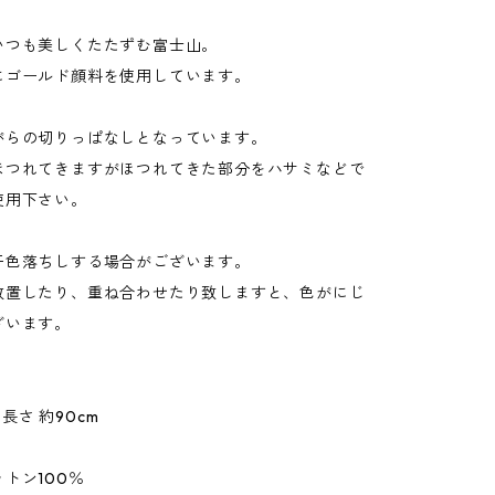
いつも美しくたたずむ富士山。
にゴールド顔料を使用しています。
がらの切りっぱなしとなっています。
ほつれてきますがほつれてきた部分をハサミなどで
使用下さい。
干色落ちしする場合がございます。
放置したり、重ね合わせたり致しますと、色がにじ
ざいます。
】
x 長さ 約90cm
トン100％