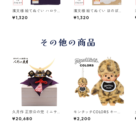
濱文様 絵てぬぐい ハロウィ
濱文様 絵てぬぐい ほのぼの
ンムーン
クリスマス
¥1,320
¥1,320
その他の商品
久月作 正宗公の兜 ミニサイ
モンチッチCOLORS キーチ
ズ 桐箱付き 日本製 お土産
ェーン ヒョウ柄 244485 セ
¥20,680
¥2,200
R-5821 和雑貨/コンパクト/
キグチ(Sekiguchi)
置物/端午の節句/五月人形