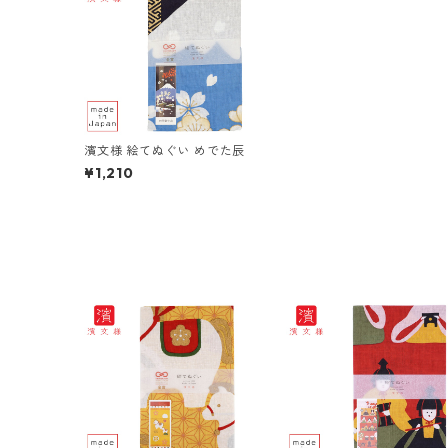
濱文様 絵てぬぐい めでた辰
¥1,210