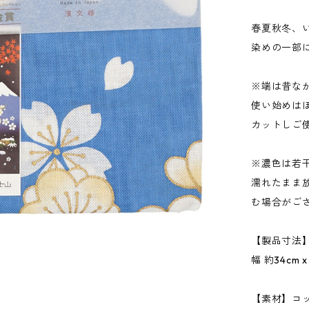
春夏秋冬、
染めの一部
※端は昔な
使い始めは
カットしご
※濃色は若
濡れたまま
む場合がご
【製品寸法
幅 約34cm 
【素材】コッ