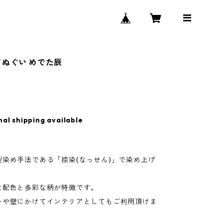
てぬぐい めでた辰
nal shipping available
】
型染め手法である「捺染(なっせん)」で染め上げ
な配色と多彩な柄が特徴です。
ーや壁にかけてインテリアとしてもご利用頂けま