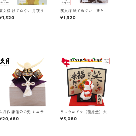
濱文様 絵てぬぐい 月夜うさ
濱文様 絵てぬぐい 栗と秋
ぎのお餅つき
景色
¥1,320
¥1,320
久月作 謙信公の兜 ミニサイ
リュウコドウ（龍虎堂）大
ズ 桐箱付き 日本製 お土産
笑い 午 （小） 屏風付き R-3
¥20,680
¥3,080
R-5822 和雑貨/コンパクト/
0 和雑貨/お正月/干支/午
置物/端午の節句/五月人形
年/令和8年/2026年/置物/縁
起物/開運/ちりめん/うま年