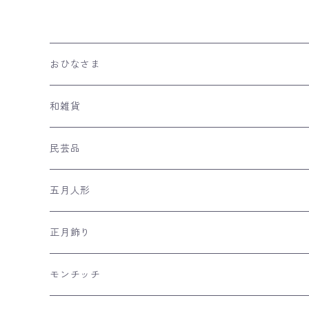
おひなさま
親王飾り
和雑貨
収納台飾り
ケース飾り
手ぬぐい
民芸品
平飾り
木目込み人形
ネコの和雑貨
五月人形
つるし雛
風呂敷
兜飾り
正月飾り
リュウコドウの和雑貨
日本のおみやげ
室内こいのぼり
羽子板飾り
モンチッチ