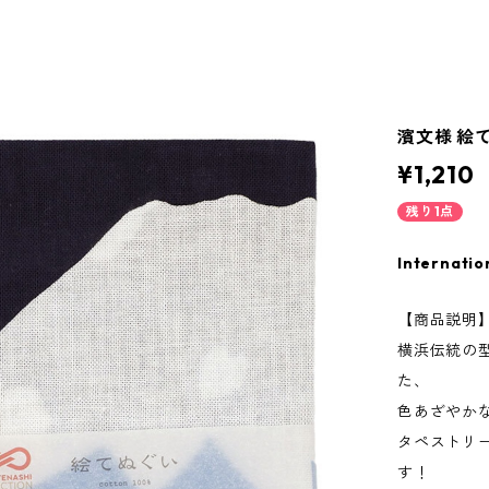
濱文様 絵
¥1,210
残り1点
Internatio
【商品説明
横浜伝統の
た、
色あざやか
タペストリ
す！