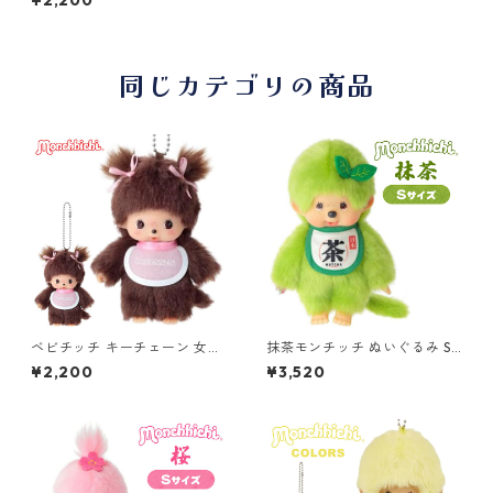
¥2,200
チ(Sekiguchi)
同じカテゴリの商品
ベビチッチ キーチェーン 女の
抹茶モンチッチ ぬいぐるみ S
子 201099 セキグチ(Sekiguc
サイズ 男の子 249947 セキグ
¥2,200
¥3,520
hi)
チ(Sekiguchi)