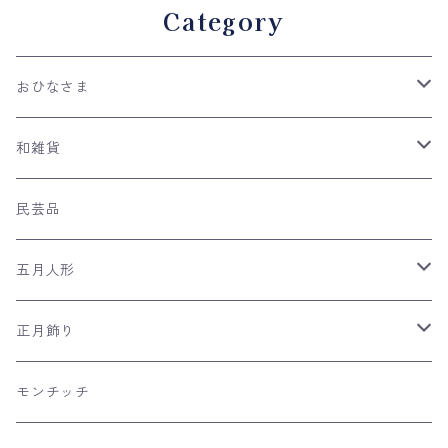
Category
おひなさま
親王飾り
和雑貨
収納台飾り
ケース飾り
手ぬぐい
民芸品
平飾り
木目込み人形
ネコの和雑貨
五月人形
つるし雛
風呂敷
兜飾り
正月飾り
リュウコドウの和雑貨
日本のおみやげ
室内こいのぼり
羽子板飾り
モンチッチ