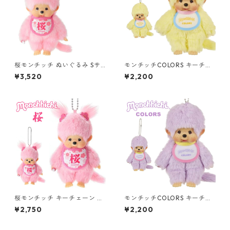
桜モンチッチ ぬいぐるみ Sサ
モンチッチCOLORS キーチェ
イズ 女の子 249923 セキグチ
ーン イエロー 226962 セキグ
¥3,520
¥2,200
(Sekiguchi)
チ(Sekiguchi)
桜モンチッチ キーチェーン 女
モンチッチCOLORS キーチェ
の子 249930 セキグチ(Sekig
ーン パープル 226955 セキグ
¥2,750
¥2,200
uchi)
チ(Sekiguchi)