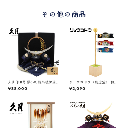
その他の商品
久月作 8号 黒小札紺糸縅伊達
リュウコドウ（龍虎堂） 和柄
政宗公ノ兜 麻の葉LED屏風平
すこやか鯉のぼり 和雑貨/コン
¥88,000
¥2,090
飾りセット 五月人形/端午の節
パクト/置物/ちりめん/子供の
句/子供の日/男の子/コンパク
日/日本のお土産で喜ばれるも
ト/人形の久月
の