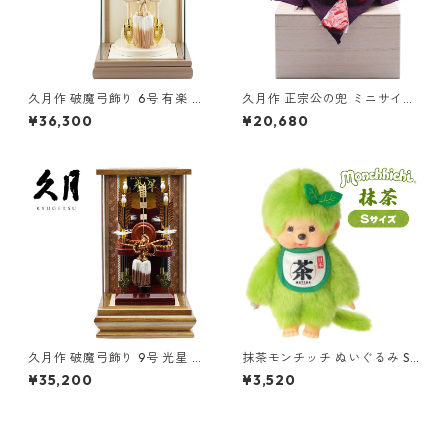
久月作 破魔弓飾り 6号 有楽 パ
久月作 正宗公の兜 ミニサイズ
ノラマガラスケース入り ベー
桐箱付き 日本製 お土産 R-58
¥36,300
¥20,680
ジュ系 正月飾り/男の子/男
21 和雑貨/コンパクト/置物/端
児/お祝い/節句/コンパクト/初
午の節句/五月人形
正月
久月作 破魔弓飾り 9号 光星 ア
抹茶モンチッチ ぬいぐるみ S
クリルケース入り ブラウン
サイズ 男の子 249947 セキグ
¥35,200
¥3,520
系 正月飾り/男の子/男児/お
チ(Sekiguchi)
祝い/節句/コンパクト/初正月