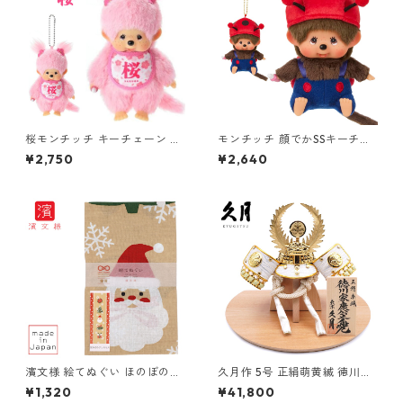
桜モンチッチ キーチェーン 女
モンチッチ 顔でかSSキーチェ
の子 249930 セキグチ(Sekig
ーン てんとう虫 245949 セキ
¥2,750
¥2,640
uchi)
グチ(Sekiguchi)
濱文様 絵てぬぐい ほのぼのク
久月作 5号 正絹萌黄縅 徳川家
リスマス
康公ノ兜 さくら台飾り 五月人
¥1,320
¥41,800
形/端午の節句/子供の日/男の