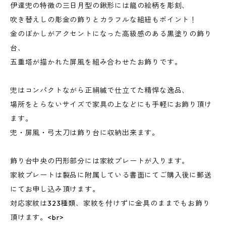
伊達兜の特徴の三日月型の鍬形には龍の絵柄を彫刻、
吹き替えしの彫金の飾りとカラフルな組紐もポイント！
金のぼかしがアクセントになった高級感のある黒塗りの飾り
台、
五重塔が描かれた屏風を組み合わせたお飾りです。
兜はコンパクトながら正絹縅で仕立てた精悍な逸品、
場所をとらないサイズで家具の上などにも手軽にお飾り頂け
ます。
兜・屏風・弓太刀は飾り台に収納出来ます。
飾り台中央の円形部分には家紋プレートが入ります。
家紋プレートは製品に附属している書面にてご購入後に郵送
にてお申し込み頂けます。
対応家紋は323種類、家紋を付けずに金具のままでもお飾り
頂けます。<br>