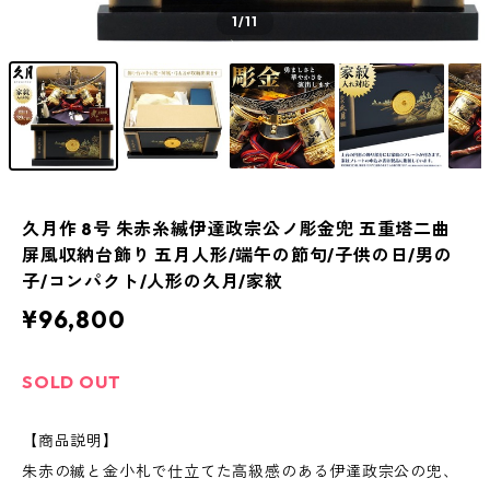
1
/11
久月作 8号 朱赤糸縅伊達政宗公ノ彫金兜 五重塔二曲
屏風収納台飾り 五月人形/端午の節句/子供の日/男の
子/コンパクト/人形の久月/家紋
¥96,800
SOLD OUT
【商品説明】
朱赤の縅と金小札で仕立てた高級感のある伊達政宗公の兜、