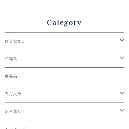
子/コンパクト/人形の久月
Category
おひなさま
親王飾り
和雑貨
収納台飾り
ケース飾り
手ぬぐい
民芸品
平飾り
木目込み人形
ネコの和雑貨
五月人形
つるし雛
風呂敷
兜飾り
正月飾り
リュウコドウの和雑貨
日本のおみやげ
室内こいのぼり
羽子板飾り