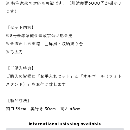
※ 特注家紋の対応も可能です。（別途実費6000円が掛かり
ます）
【セット内容】
※8号朱赤糸縅伊達政宗公ノ彫金兜
※金ぼかし五重塔二曲屏風・収納飾り台
※弓太刀
【ご購入特典】
ご購入の皆様に「お手入れセット」と「オルゴール（フォト
スタンド）」をお付け致します
【製品寸法】
間口 39cm 奥行き 30cm 高さ 48cm
International shipping available