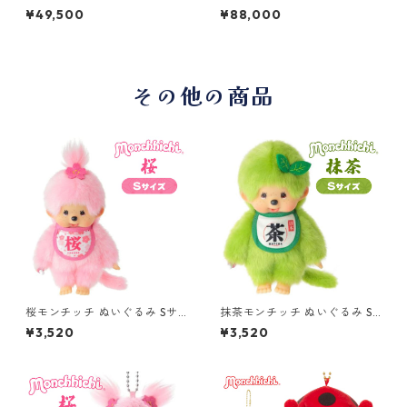
ドケースの兜飾り 仰秀作 6号
政宗公ノ兜 麻の葉LED屏風平
¥49,500
¥88,000
翔兜 杉柾木目アクリルケース
飾りセット 五月人形/端午の節
五月人形/端午の節句/子供の
句/子供の日/男の子/コンパク
日/男の子/コンパクト
ト/人形の久月
その他の商品
桜モンチッチ ぬいぐるみ Sサ
抹茶モンチッチ ぬいぐるみ S
イズ 女の子 249923 セキグチ
サイズ 男の子 249947 セキグ
¥3,520
¥3,520
(Sekiguchi)
チ(Sekiguchi)