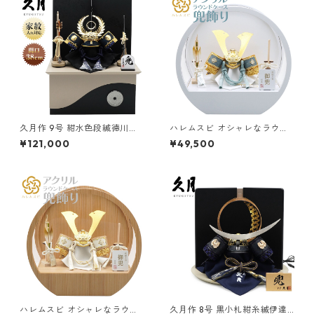
久月作 9号 紺水色段縅徳川家
ハレムスビ オシャレなラウン
康公の兜 黒松屏風・モカ収納
ドケースの兜飾り 仰秀作 6号
¥121,000
¥49,500
台飾り 五月人形/端午の節句/
蒼青兜 ホワイトアクリルケー
子供の日/男の子/コンパクト/
ス 五月人形/端午の節句/子供
人形の久月/家紋
の日/男の子/コンパクト
ハレムスビ オシャレなラウン
久月作 8号 黒小札紺糸縅伊達