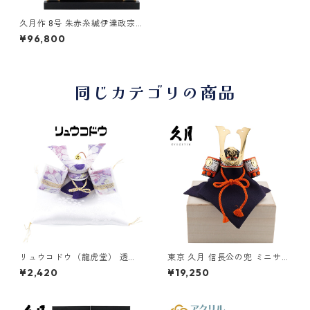
久月作 8号 朱赤糸縅伊達政宗
公ノ彫金兜 五重塔二曲屏風収
¥96,800
納台飾り 五月人形/端午の節
句/子供の日/男の子/コンパク
ト/人形の久月/家紋
同じカテゴリの商品
リュウコドウ（龍虎堂） 透彩
東京 久月 信長公の兜 ミニサイ
兜飾り（小）ゆかり 和雑貨/端
ズ 桐箱付き 日本製 お土産 R
¥2,420
¥19,250
午の節句/五月人形/兜/コンパ
-5893 和雑貨/コンパクト/置
クト/置物/ちりめん/子供の日/
物/端午の節句/五月人形
日本のお土産で喜ばれるもの