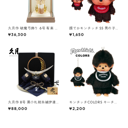
久月作 破魔弓飾り 6号 有楽 パ
顔でかモンチッチ SS 男の子
ノラマガラスケース入り ベー
キーチェーン 257294 セキグ
¥36,300
¥1,650
ジュ系 正月飾り/男の子/男
チ(Sekiguchi)
児/お祝い/節句/コンパクト/初
正月
久月作 8号 黒小札紺糸縅伊達
モンチッチCOLORS キーチェ
政宗公ノ兜 麻の葉LED屏風平
ーン ブラック 203468 セキグ
¥88,000
¥2,200
飾りセット 五月人形/端午の節
チ(Sekiguchi)
句/子供の日/男の子/コンパク
ト/人形の久月