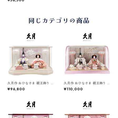
¥58,300
ッド 雛人形/ひな人形/雛祭
り/節句/コンパクト/女の子/人
形の久月
同じカテゴリの商品
久月作 おひなさま 親王飾り 六
久月作 おひなさま 親王飾り ア
角アクリルケース入り 木目
ール型アクリルケース入り
¥96,800
¥110,000
アイボリー系 雛人形/ひな人
ピンク/木目 雛人形/ひな人
形/雛祭り/節句/コンパクト/女
形/雛祭り/節句/コンパクト/女
の子/人形の久月
の子/人形の久月