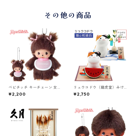
その他の商品
ベビチッチ キーチェーン 女の
リュウコドウ（龍虎堂）みけ
子 201099 セキグチ(Sekiguc
の季節巡り 和雑貨/コンパク
¥2,200
¥2,750
hi)
ト/ちりめん/日本製/京都