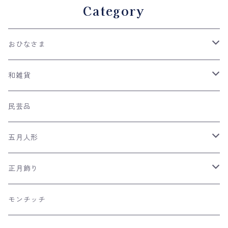
Category
おひなさま
親王飾り
和雑貨
収納台飾り
ケース飾り
手ぬぐい
民芸品
平飾り
木目込み人形
ネコの和雑貨
五月人形
つるし雛
風呂敷
兜飾り
正月飾り
リュウコドウの和雑貨
日本のおみやげ
室内こいのぼり
羽子板飾り
モンチッチ