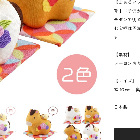
【まぁるい
背中に子供
モダンで明
七宝柄は円
す。
【素材】
レーヨンち
【サイズ】
幅 10cm 奥
日本製