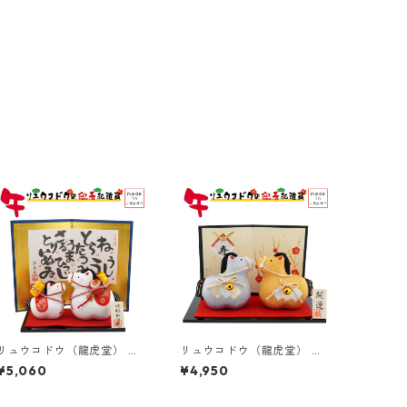
リュウコドウ（龍虎堂） 縁
リュウコドウ（龍虎堂） 金
起かつぎ 親子午 R-22 和雑
銀 午（大） R-12 和雑貨/
¥5,060
¥4,950
貨/お正月/干支/午年/令和8
お正月/干支/午年/令和8年/2
年/2026年/置物/縁起物/開
026年/置物/縁起物/開運/ち
運/ちりめん/うま年
りめん/うま年