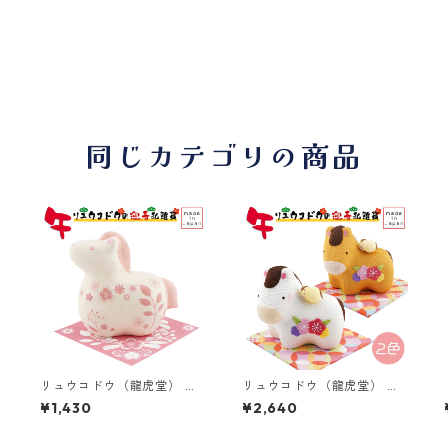
同じカテゴリの商品
-
リュウコドウ（龍虎堂） 和
リュウコドウ（龍虎堂） ち
紙 ぷてぃ うま R-268 和雑
りめん 花親子 午 （大） R-
¥1,430
¥2,640
貨/お正月/干支/午年/令和8
49 和雑貨/お正月/干支/午
/
年/2026年/置物/縁起物/開
年/令和8年/2026年/置物/縁
運/和紙/うま年
起物/開運/ちりめん/うま年