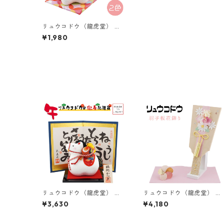
リュウコドウ（龍虎堂） ち
りめん 花親子 午 （小） R-
¥1,980
48 和雑貨/お正月/干支/午
年/令和8年/2026年/置物/縁
起物/開運/ちりめん/うま年
リュウコドウ（龍虎堂） 縁
リュウコドウ（龍虎堂） 奏
起かつぎ 午 R-21 和雑貨/
淡色（かなで-あわいろ）羽
¥3,630
¥4,180
お正月/干支/午年/令和8年/2
子板花飾り 41-80 和雑貨/
026年/置物/縁起物/開運/ち
お正月/羽子板/置物/縁起物
りめん/うま年
開運/魔除け/厄除け