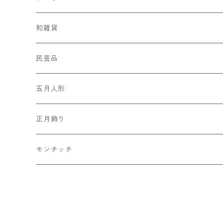
親王飾り
和雑貨
収納台飾り
ケース飾り
手ぬぐい
民芸品
平飾り
木目込み人形
ネコの和雑貨
五月人形
つるし雛
風呂敷
兜飾り
正月飾り
リュウコドウの和雑貨
日本のおみやげ
室内こいのぼり
羽子板飾り
モンチッチ
市松人形
干支飾り
破魔弓飾り