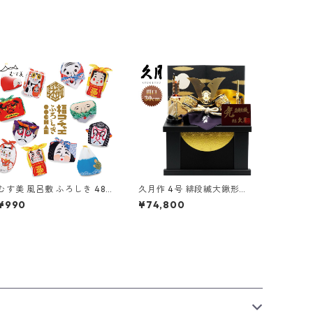
むす美 風呂敷 ふろしき 48c
久月作 4号 緋段縅大鍬形兜
m 福コチャエ 京都 山田繊
月に麻の葉二曲屏風収納台
¥990
¥74,800
維 日本製
飾り 五月人形/端午の節句/
子供の日/男の子/コンパク
ト/人形の久月