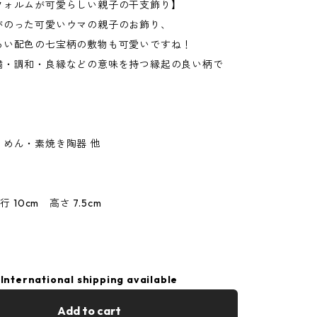
フォルムが可愛らしい親子の干支飾り】
がのった可愛いウマの親子のお飾り、
るい配色の七宝柄の敷物も可愛いですね！
満・調和・良縁などの意味を持つ縁起の良い柄で
りめん・素焼き陶器 他
行 10cm 高さ 7.5cm
International shipping available
Add to cart