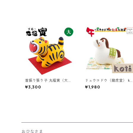
首振り張り子 丸福寅（大）
リュウコドウ（龍虎堂） ko
和雑貨/張子の虎/魔除けの
i（コティ） 福午 R-51 和
¥3,300
¥1,980
縁起物/民芸品/紙人形/一千
貨/お正月/干支/午年/令和8
乃
年/2026年/置物/縁起物/開
運/北欧/うま年
おひなさま