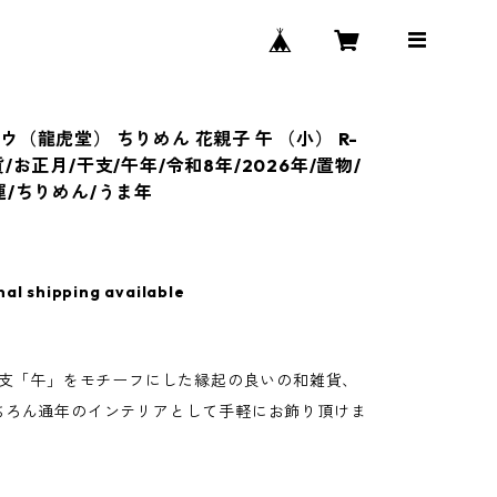
ウ（龍虎堂） ちりめん 花親子 午 （小） R-
/お正月/干支/午年/令和8年/2026年/置物/
運/ちりめん/うま年
nal shipping available
】
の干支「午」をモチーフにした縁起の良いの和雑貨、
ちろん通年のインテリアとして手軽にお飾り頂けま