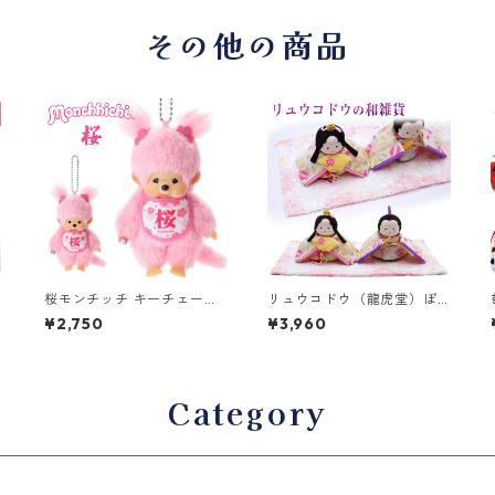
その他の商品
t
桜モンチッチ キーチェーン
リュウコドウ（龍虎堂）ぽ
雑
女の子 249930 セキグチ(S
てりひな２人（麻の葉）和
¥2,750
¥3,960
ekiguchi)
雑貨/雛人形/ひな人形/雛祭
り/お雛様/コンパクト/置物/
ちりめん
Category