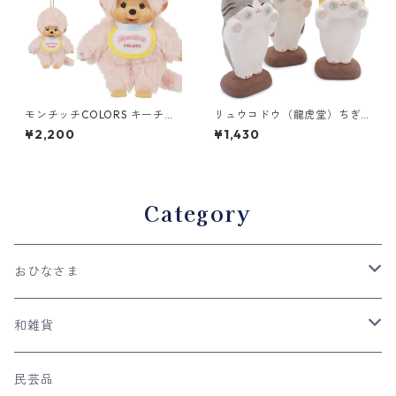
モンチッチCOLORS キーチェ
リュウコドウ（龍虎堂）ちぎ
ーン ピンク 226948 セキグチ
り和紙 ぺったり猫 和雑貨/コ
¥2,200
¥1,430
(Sekiguchi)
ンパクト/ちぎり和紙/日本製/
京都
Category
おひなさま
親王飾り
和雑貨
収納台飾り
ケース飾り
手ぬぐい
民芸品