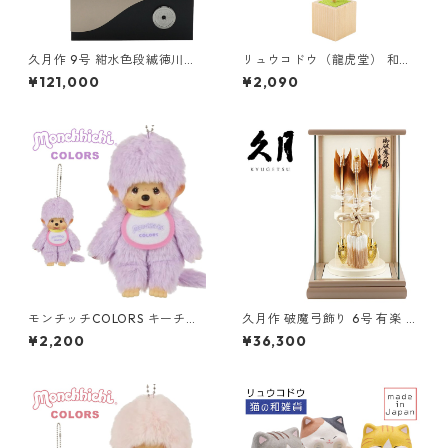
久月作 9号 紺水色段縅徳川家
リュウコドウ（龍虎堂） 和柄
康公の兜 黒松屏風・モカ収納
すこやか鯉のぼり 和雑貨/コン
¥121,000
¥2,090
台飾り 五月人形/端午の節句/
パクト/置物/ちりめん/子供の
子供の日/男の子/コンパクト/
日/日本のお土産で喜ばれるも
人形の久月/家紋
の
モンチッチCOLORS キーチェ
久月作 破魔弓飾り 6号 有楽 パ
ーン パープル 226955 セキグ
ノラマガラスケース入り ベー
¥2,200
¥36,300
チ(Sekiguchi)
ジュ系 正月飾り/男の子/男
児/お祝い/節句/コンパクト/初
正月