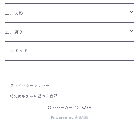
平飾り
木目込み人形
ネコの和雑貨
五月人形
つるし雛
風呂敷
兜飾り
正月飾り
リュウコドウの和雑貨
日本のおみやげ
室内こいのぼり
羽子板飾り
モンチッチ
市松人形
干支飾り
破魔弓飾り
プライバシーポリシー
特定商取引法に基づく表記
© ハローガーデン BASE
Powered by