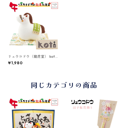
リュウコドウ（龍虎堂） koti
（コティ） 福午 R-51 和雑
¥1,980
貨/お正月/干支/午年/令和8年/
2026年/置物/縁起物/開運/北
欧/うま年
同じカテゴリの商品