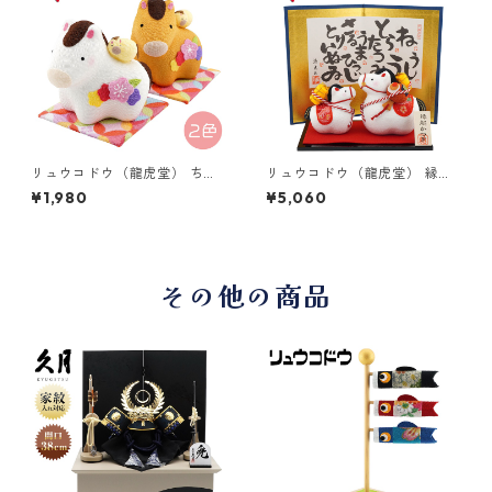
リュウコドウ（龍虎堂） ちり
リュウコドウ（龍虎堂） 縁起
めん 花親子 午 （小） R-48
かつぎ 親子午 R-22 和雑貨/
¥1,980
¥5,060
和雑貨/お正月/干支/午年/令和
お正月/干支/午年/令和8年/20
8年/2026年/置物/縁起物/開
26年/置物/縁起物/開運/ちり
運/ちりめん/うま年
めん/うま年
その他の商品