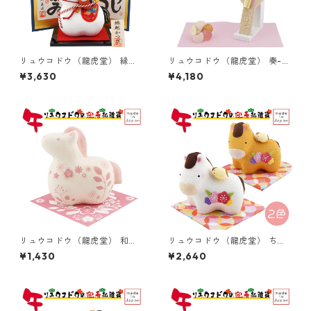
リュウコドウ（龍虎堂） 縁起
リュウコドウ（龍虎堂） 奏-淡
かつぎ 午 R-21 和雑貨/お正
色（かなで-あわいろ）羽子板
¥3,630
¥4,180
月/干支/午年/令和8年/2026
花飾り 41-80 和雑貨/お正
年/置物/縁起物/開運/ちりめ
月/羽子板/置物/縁起物/開運/
ん/うま年
魔除け/厄除け
リュウコドウ（龍虎堂） 和紙
リュウコドウ（龍虎堂） ちり
ぷてぃ うま R-268 和雑貨/
めん 花親子 午 （大） R-49
¥1,430
¥2,640
お正月/干支/午年/令和8年/20
和雑貨/お正月/干支/午年/令和
26年/置物/縁起物/開運/和紙/
8年/2026年/置物/縁起物/開
うま年
運/ちりめん/うま年