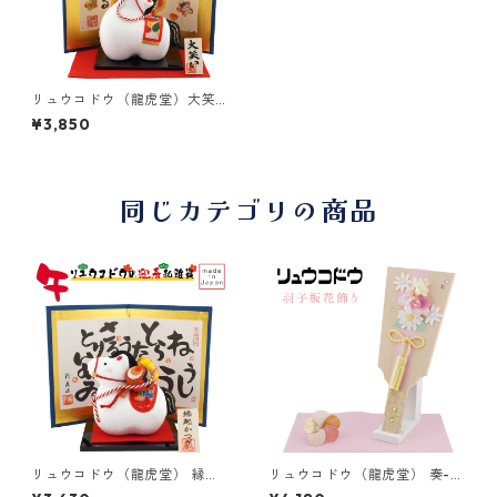
リュウコドウ（龍虎堂）大笑
い 招福午 （大） 屏風付き R-
¥3,850
37 和雑貨/お正月/干支/午
年/令和8年/2026年/置物/縁
起物/開運/ちりめん/うま年
同じカテゴリの商品
リュウコドウ（龍虎堂） 縁起
リュウコドウ（龍虎堂） 奏-淡
かつぎ 午 R-21 和雑貨/お正
色（かなで-あわいろ）羽子板