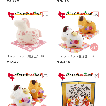
¥3,630
¥4,180
月/干支/午年/令和8年/2026
花飾り 41-80 和雑貨/お正
年/置物/縁起物/開運/ちりめ
月/羽子板/置物/縁起物/開運/
ん/うま年
魔除け/厄除け
リュウコドウ（龍虎堂） 和紙
リュウコドウ（龍虎堂） ちり
ぷてぃ うま R-268 和雑貨/
めん 花親子 午 （大） R-49
¥1,430
¥2,640
お正月/干支/午年/令和8年/20
和雑貨/お正月/干支/午年/令和
26年/置物/縁起物/開運/和紙/
8年/2026年/置物/縁起物/開
うま年
運/ちりめん/うま年