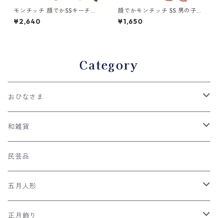
モンチッチ 顔でかSSキーチェ
顔でかモンチッチ SS 男の子
ーン ミツバチ 245956 セキグ
キーチェーン 257294 セキグ
¥2,640
¥1,650
チ(Sekiguchi)
チ(Sekiguchi)
Category
おひなさま
親王飾り
和雑貨
収納台飾り
ケース飾り
手ぬぐい
民芸品
平飾り
木目込み人形
ネコの和雑貨
五月人形
つるし雛
風呂敷
兜飾り
正月飾り