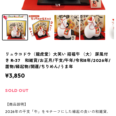
1
/9
リュウコドウ（龍虎堂）大笑い 招福午 （大） 屏風付
き R-37 和雑貨/お正月/干支/午年/令和8年/2026年/
置物/縁起物/開運/ちりめん/うま年
¥3,850
SOLD OUT
【商品説明】
2026年の干支「午」をモチーフにした縁起の良いの和雑貨、