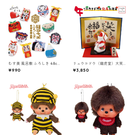
ラス
人形の久月/家紋
むす美 風呂敷 ふろしき 48cm
リュウコドウ（龍虎堂）大笑
福コチャエ 京都 山田繊維 日
い 午 （大） 屏風付き R-31
¥990
¥3,850
本製
和雑貨/お正月/干支/午年/令和
8年/2026年/置物/縁起物/開
運/ちりめん/うま年