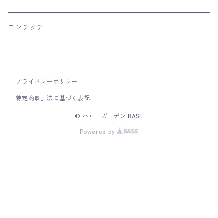
リュウコドウの和雑貨
日本のおみやげ
室内こいのぼり
羽子板飾り
モンチッチ
市松人形
干支飾り
破魔弓飾り
プライバシーポリシー
特定商取引法に基づく表記
© ハローガーデン BASE
Powered by