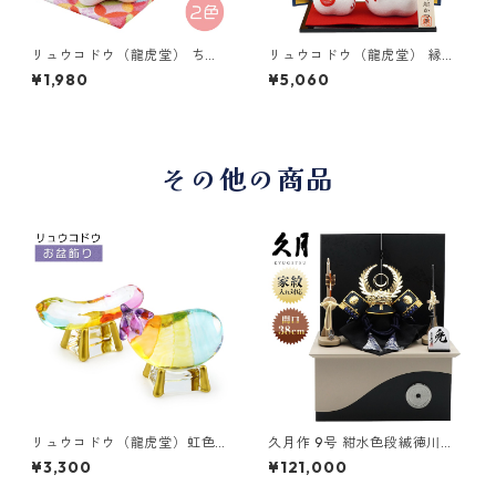
リュウコドウ（龍虎堂） ちり
リュウコドウ（龍虎堂） 縁起
めん 花親子 午 （小） R-48
かつぎ 親子午 R-22 和雑貨/
¥1,980
¥5,060
和雑貨/お正月/干支/午年/令和
お正月/干支/午年/令和8年/20
8年/2026年/置物/縁起物/開
26年/置物/縁起物/開運/ちり
運/ちりめん/うま年
めん/うま年
その他の商品
リュウコドウ（龍虎堂）虹色
久月作 9号 紺水色段縅徳川家
クリスタル 精霊馬（ナス・キ
康公の兜 黒松屏風・モカ収納
¥3,300
¥121,000
ュウリ 一対）盆飾り/和雑貨/
台飾り 五月人形/端午の節句/
コンパクト/置物/クリスタルガ
子供の日/男の子/コンパクト/