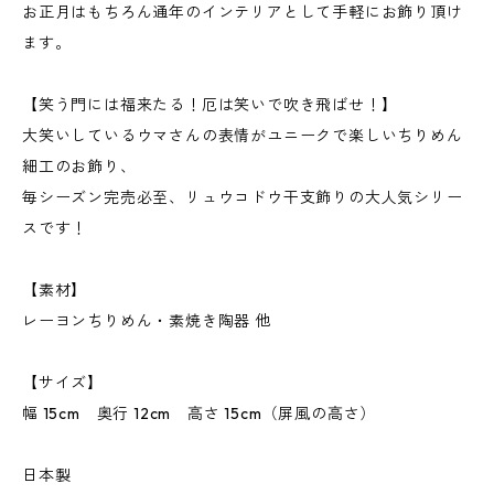
お正月はもちろん通年のインテリアとして手軽にお飾り頂け
ます。
【笑う門には福来たる！厄は笑いで吹き飛ばせ！】
大笑いしているウマさんの表情がユニークで楽しいちりめん
細工のお飾り、
毎シーズン完売必至、リュウコドウ干支飾りの大人気シリー
スです！
【素材】
レーヨンちりめん・素焼き陶器 他
【サイズ】
幅 15cm 奥行 12cm 高さ 15cm（屏風の高さ）
日本製